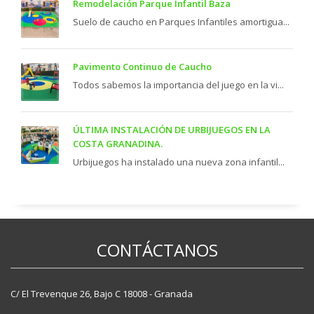
Remodelación Parque Infantil Baza
Suelo de caucho en Parques Infantiles amortigua...
Pavimento Continuo de Caucho
Todos sabemos la importancia del juego en la vi...
ÚLTIMA INSTALACIÓN DE URBIJUEGOS EN LA
COSTA GRANADINA.
Urbijuegos ha instalado una nueva zona infantil...
CONTÁCTANOS
C/ El Trevenque 26, Bajo C 18008 - Granada