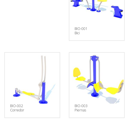
Datos
Matrícula
Historial
Vehículos
Informe
BIO-001
Matrícula
Bici
Matrícula
Coche
Letras
Bonitas
Copiar
BIO-002
BIO-003
Corredor
Piernas