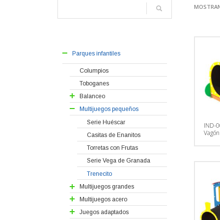
MOSTRAN
Comproba
Matrícula
Parques infantiles
Historial
Coche
Columpios
Datos
Toboganes
Matrícula
Balanceo
Historial
Balancines
Multijuegos pequeños
Vehículos
Muelles
Serie Huéscar
Informe
IND-0
Vagón
Matrícula
Casitas de Enanitos
Matrícula
Torretas con Frutas
Coche
Serie Vega de Granada
Letras
Trenecito
Bonitas
Multijuegos grandes
Copiar
Serie Valle de Lecrín
Multijuegos acero
Serie Alhama
Serie Alpujarra Granadina
Juegos adaptados