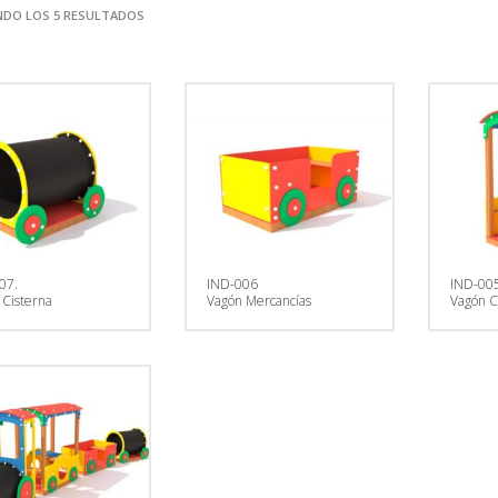
DO LOS 5 RESULTADOS
r
07.
IND-006
IND-00
 Cisterna
Vagón Mercancías
Vagón 