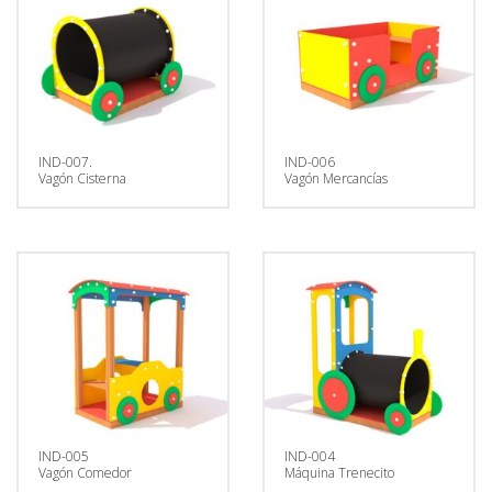
IND-007.
IND-006
Vagón Cisterna
Vagón Mercancías
IND-005
IND-004
Vagón Comedor
Máquina Trenecito