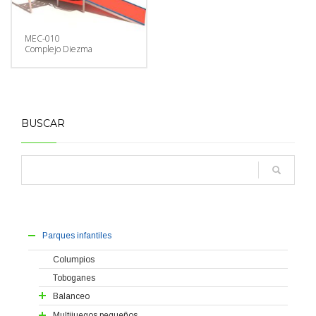
MEC-010
Complejo Diezma
BUSCAR
Parques infantiles
Columpios
Toboganes
Balanceo
Balancines
Multijuegos pequeños