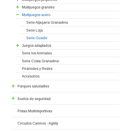
Muelles
Serie Huéscar
Multijuegos grandes
Casitas de Enanitos
Serie Valle de Lecrín
Multijuegos acero
Torretas con Frutas
Serie Alhama
Serie Alpujarra Granadina
Serie Vega de Granada
Serie Baza
Serie Loja
Serie Vega de Granada Grandes
Trenecito
Serie Guadix
Serie Avalancha
Juegos adaptados
Serie de los Montes
Serie Granada Accesible
Serie los Animales
Serie Los Castillos
Serie Guadix Accesible
Serie Costa Granadina
Serie Vega de Granada AC
Pirámides y Redes
Accesorios
Parques saludables
Parques Biosaludables Serie 1
Suelos de seguridad
Parques Biosaludables Serie 2
Pavimento continuo
Circuito Deportivo Serie 1
Pistas Multideportivas
Circuito Deportivo Serie 2
Suelo en Baldosas
Circuitos Saludables
Circuitos Caninos - Agility