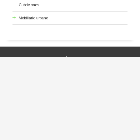
Circuito de Bicis
Cubriciones
Pistas Skate
Mobiliario urbano
Alcorques
Aparcabicis
Bancos
Fuentes
CONTÁCTANOS
Jardineras
Papeleras
Pilonas
C/ El Trevenque 26, Bajo C 18008 - Granada
Vallas
urbijuegos@urbijuegos.com
958 221 715
¿QUÉ NECESITAS?