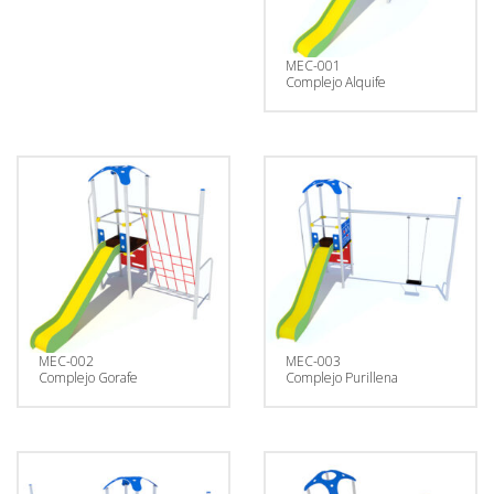
Historial
Vehículos
Informe
MEC-001
Matrícula
Complejo Alquife
Matrícula
Coche
Letras
Bonitas
Copiar
MEC-002
MEC-003
Complejo Gorafe
Complejo Purillena