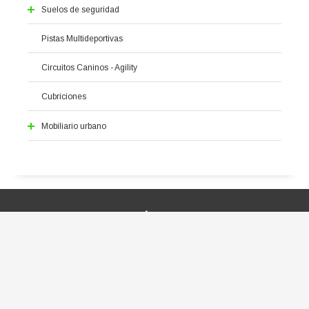
Serie Vega de Granada AC
Serie de los Montes
Accesorios
Suelos de seguridad
Serie Los Castillos
Pavimento continuo
Pistas Multideportivas
Suelo en Baldosas
Circuitos Caninos - Agility
Cubriciones
Mobiliario urbano
Alcorques
Aparcabicis
Bancos
Fuentes
CONTÁCTANOS
Jardineras
Papeleras
Pilonas
C/ El Trevenque 26, Bajo C 18008 - Granada
Vallas
urbijuegos@urbijuegos.com