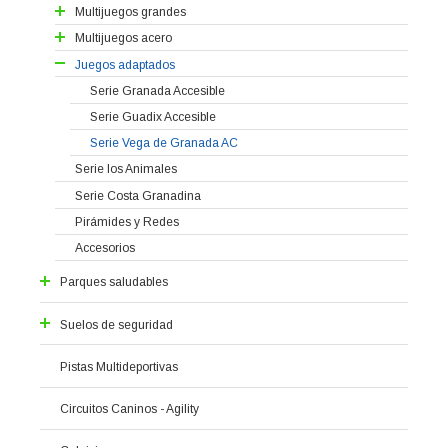
Muelles
Serie Huéscar
Multijuegos grandes
Casitas de Enanitos
Serie Valle de Lecrín
Multijuegos acero
Torretas con Frutas
Serie Alhama
Serie Alpujarra Granadina
Juegos adaptados
Serie Vega de Granada
Serie Baza
Serie Loja
Serie Granada Accesible
Serie Vega de Granada Grandes
Trenecito
Serie Guadix
Serie Guadix Accesible
Serie Avalancha
Serie Vega de Granada AC
Serie de los Montes
Serie los Animales
Serie Los Castillos
Serie Costa Granadina
Pirámides y Redes
Accesorios
Parques saludables
Parques Biosaludables Serie 1
Suelos de seguridad
Parques Biosaludables Serie 2
Pavimento continuo
Circuito Deportivo Serie 1
Pistas Multideportivas
Circuito Deportivo Serie 2
Suelo en Baldosas
Circuitos Saludables
Circuitos Caninos - Agility
Circuito de Bicis