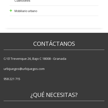
Cubriciones
Pistas Skate
Mobiliario urbano
Alcorques
Aparcabicis
Bancos
Fuentes
CONTÁCTANOS
Jardineras
Papeleras
Pilonas
C/ El Trevenque 26, Bajo C 18008 - Granada
Vallas
urbijuegos@urbijuegos.com
958 221 715
¿QUÉ NECESITAS?