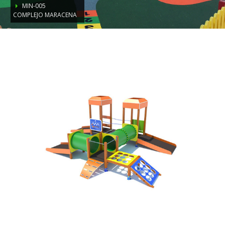
MIN-005
COMPLEJO MARACENA
MIN-005
Complejo Maracena
Comprobar
Matrícula
Historial
Coche
Datos
Matrícula
Historial
Vehículos
Informe
Matrícula
Matrícula
Coche
Letras
Bonitas
Copiar