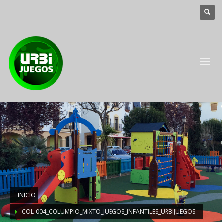
INICIO
COL-004_COLUMPIO_MIXTO_JUEGOS_INFANTILES_URBIJUEGOS