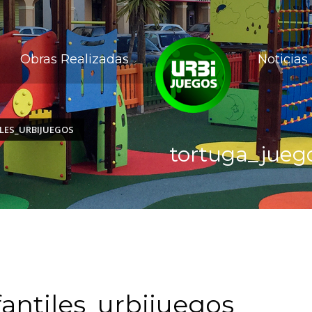
Obras Realizadas
Noticias
LES_URBIJUEGOS
tortuga_juego
antiles_urbijuegos