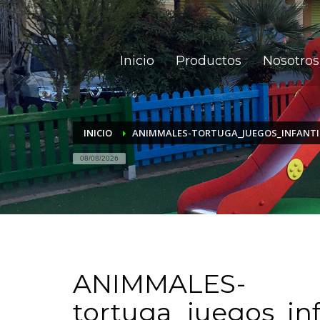
Inicio
Productos
Nosotros
INICIO
ANIMMALES-TORTUGA_JUEGOS_INFANTI
08/08/2026
Comprobar
ANIMMALES-
Matrícula
Historial
tortuga_juegos_inf
Coche