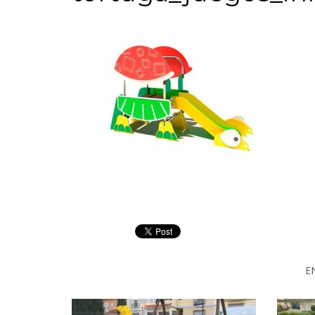
Datos
Matrícula
Historial
Vehículos
Informe
Matrícula
Matrícula
Coche
Letras
Bonitas
Copiar
E