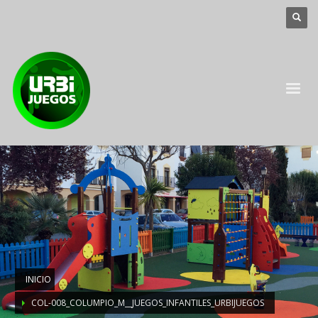
INICIO
COL-008_COLUMPIO_M__JUEGOS_INFANTILES_URBIJUEGOS