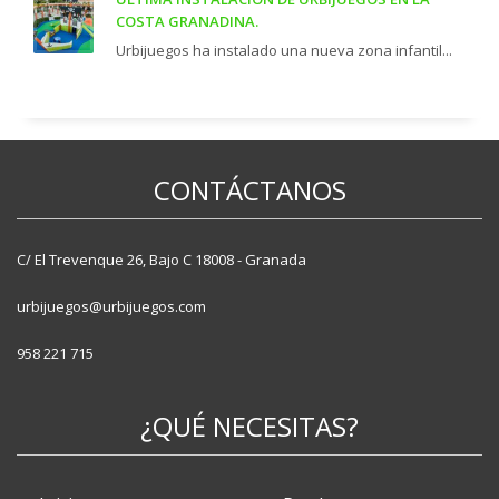
COSTA GRANADINA.
Urbijuegos ha instalado una nueva zona infantil...
CONTÁCTANOS
C/ El Trevenque 26, Bajo C 18008 - Granada
urbijuegos@urbijuegos.com
958 221 715
¿QUÉ NECESITAS?