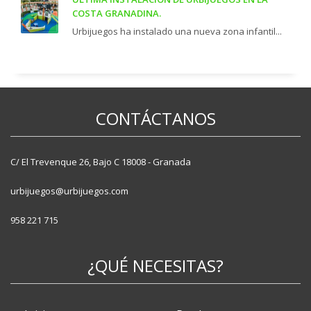
COSTA GRANADINA.
Urbijuegos ha instalado una nueva zona infantil...
CONTÁCTANOS
C/ El Trevenque 26, Bajo C 18008 - Granada
urbijuegos@urbijuegos.com
958 221 715
¿QUÉ NECESITAS?