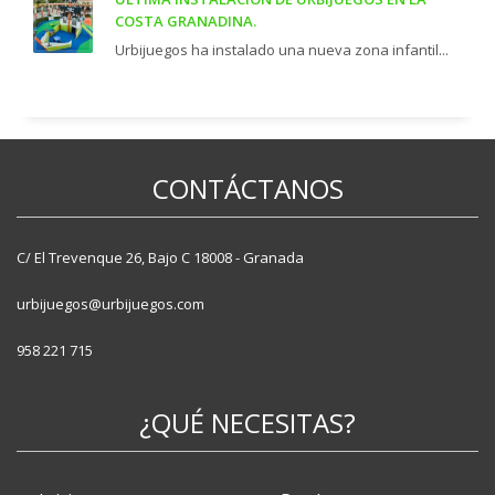
COSTA GRANADINA.
Urbijuegos ha instalado una nueva zona infantil...
CONTÁCTANOS
C/ El Trevenque 26, Bajo C 18008 - Granada
urbijuegos@urbijuegos.com
958 221 715
¿QUÉ NECESITAS?