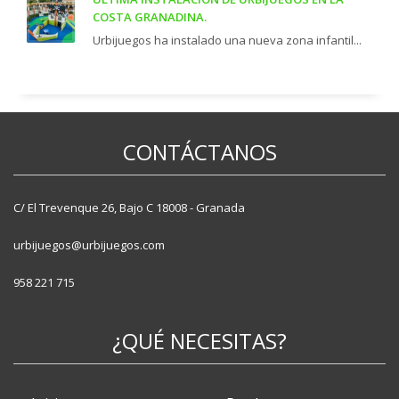
COSTA GRANADINA.
Urbijuegos ha instalado una nueva zona infantil...
CONTÁCTANOS
C/ El Trevenque 26, Bajo C 18008 - Granada
urbijuegos@urbijuegos.com
958 221 715
¿QUÉ NECESITAS?