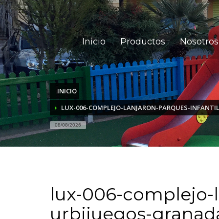
Inicio
Productos
Nosotros
INICIO
LUX-006-COMPLEJO-LANJARON-PARQUES-INFANTI
08/08/2026
Comprobar
lux-006-complejo-l
Matrícula
Historial
urbijuegos-granad
Coche