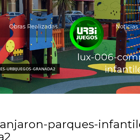
Obras Realizadas
Noticias
lux-006-comp
infanti
LES-URBIJUEGOS-GRANADA2
anjaron-parques-infantil
a2