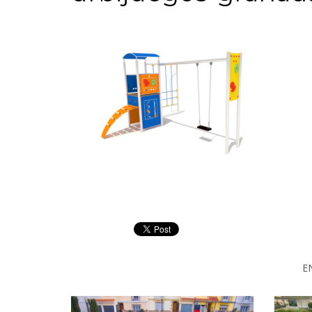
Datos
Matrícula
Historial
Vehículos
Informe
Matrícula
Matrícula
Coche
Letras
Bonitas
Copiar
E