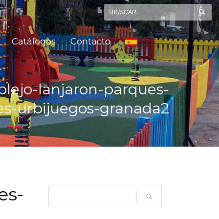
Catálogos
Contacto
lejo-lanjaron-parques-
les-urbijuegos-granada2
es-