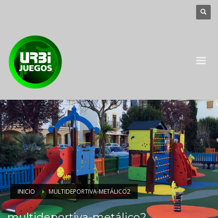
INICIO
MULTIDEPORTIVA-METÁLICO2
multideportiva-metálico2