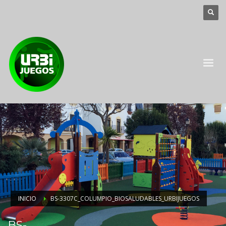
INICIO
BS-3307C_COLUMPIO_BIOSALUDABLES_URBIJUEGOS
BS-