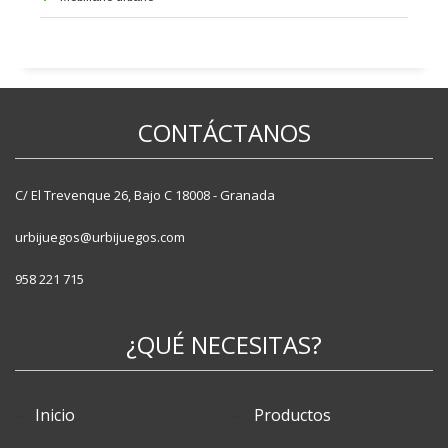
Alcorques
Aparcabicis
Bancos
Fuentes
CONTÁCTANOS
Jardineras
Papeleras
Pilonas
C/ El Trevenque 26, Bajo C 18008 - Granada
Vallas
urbijuegos@urbijuegos.com
958 221 715
¿QUÉ NECESITAS?
Inicio
Productos