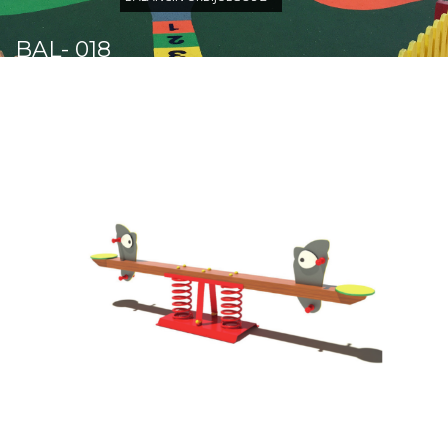
BAL- 018
Balancín Urbijuegos 2
Comprobar
Matrícula
Historial
Coche
Datos
Matrícula
Historial
Vehículos
Informe
Matrícula
Matrícula
Coche
Letras
Bonitas
Copiar