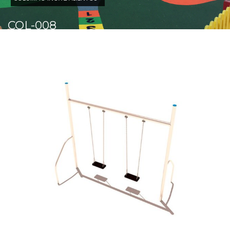
COL-008
Columpio Inox 2 asientos
Comprobar
Matrícula
Historial
Coche
Datos
Matrícula
Historial
Vehículos
Informe
Matrícula
Matrícula
Coche
Letras
Bonitas
Copiar