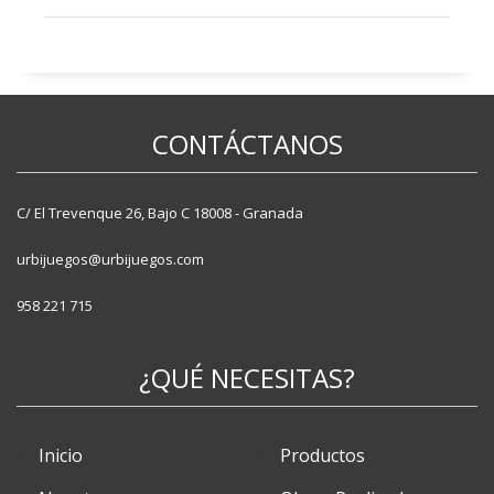
Alcorques
Aparcabicis
Bancos
Fuentes
CONTÁCTANOS
Jardineras
Papeleras
Pilonas
C/ El Trevenque 26, Bajo C 18008 - Granada
Vallas
urbijuegos@urbijuegos.com
958 221 715
¿QUÉ NECESITAS?
Inicio
Productos