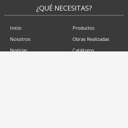
¿QUÉ NECESITAS?
Inicio
Productos
Nosotros
Obras Realizadas
Noticias
Catálogos
Contacto
SÍGUENOS EN
© 2018
Diseño Web Granada
-
Posicionamiento SEO Granada
.
Todos los derechos reservados.