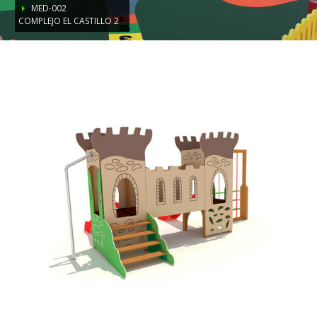
MED-002
COMPLEJO EL CASTILLO 2
MED-002
Complejo El Castillo 2
Comprobar
Matrícula
Historial
Coche
Datos
Matrícula
Historial
Vehículos
Informe
Matrícula
Matrícula
Coche
Letras
Bonitas
Copiar