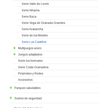
Casitas de Enanitos
Serie Valle de Lecrín
Torretas con Frutas
Serie Alhama
Serie Vega de Granada
Serie Baza
Trenecito
Serie Vega de Granada Grandes
Serie Avalancha
Serie de los Montes
Serie Los Castillos
Multijuegos acero
Serie Alpujarra Granadina
Juegos adaptados
Serie Loja
Serie Granada Accesible
Serie los Animales
Serie Guadix
Serie Guadix Accesible
Serie Costa Granadina
Serie Vega de Granada AC
Pirámides y Redes
Accesorios
Parques saludables
Parques Biosaludables Serie 1
Suelos de seguridad
Parques Biosaludables Serie 2
Pavimento continuo
Circuito Deportivo Serie 1