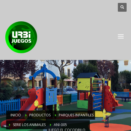
INICIO
PRODUCTOS
PARQUES INFANTILES
SERIE LOS ANIMALES
ANI-005
JUEGO EL COCODRILO