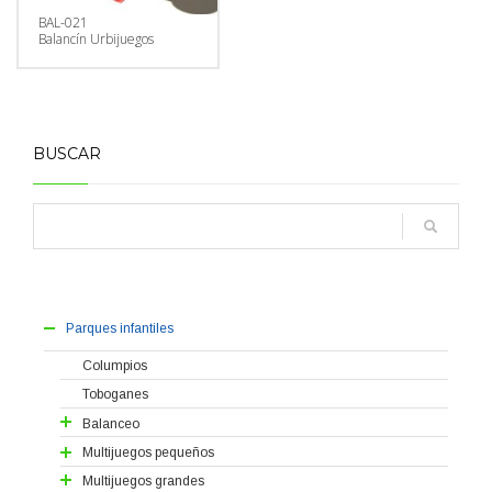
BAL-021
Balancín Urbijuegos
BUSCAR
Parques infantiles
Columpios
Toboganes
Balanceo
Balancines
Multijuegos pequeños
Muelles
Serie Huéscar
Multijuegos grandes