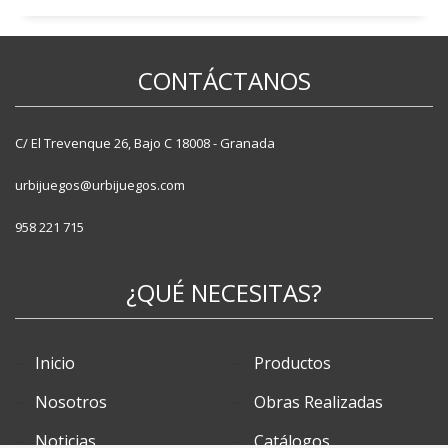
Aparcabicis
Bancos
Fuentes
CONTÁCTANOS
Jardineras
Papeleras
Pilonas
C/ El Trevenque 26, Bajo C 18008 - Granada
Vallas
urbijuegos@urbijuegos.com
958 221 715
¿QUÉ NECESITAS?
Inicio
Productos
Nosotros
Obras Realizadas
Noticias
Catálogos