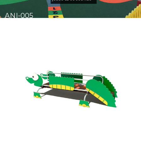
ANI-005
Juego El Cocodrilo
Comprobar
Matrícula
Historial
Coche
Datos
Matrícula
Historial
Vehículos
Informe
Matrícula
Matrícula
Coche
Letras
Bonitas
Copiar