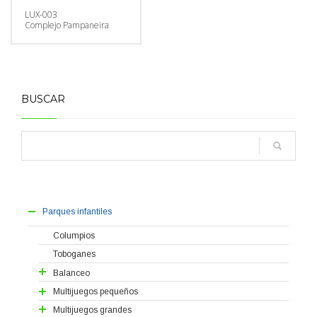
LUX-003
Complejo Pampaneira
BUSCAR
Parques infantiles
Columpios
Toboganes
Balanceo
Balancines
Multijuegos pequeños
Muelles
Serie Huéscar
Multijuegos grandes