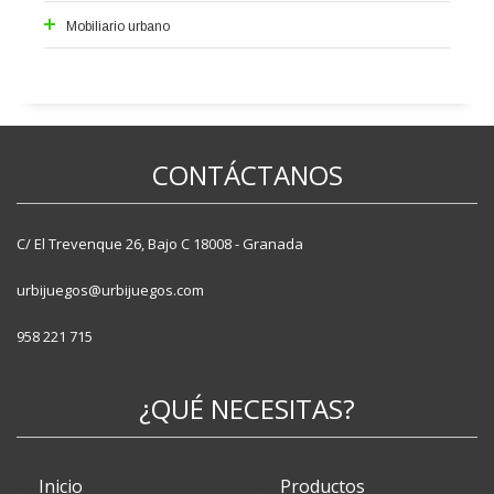
Mobiliario urbano
Alcorques
Aparcabicis
Bancos
Fuentes
CONTÁCTANOS
Jardineras
Papeleras
Pilonas
C/ El Trevenque 26, Bajo C 18008 - Granada
Vallas
urbijuegos@urbijuegos.com
958 221 715
¿QUÉ NECESITAS?
Inicio
Productos