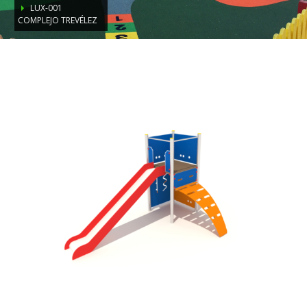
LUX-001
COMPLEJO TREVÉLEZ
LUX-001
Complejo Trevélez
Comprobar
Matrícula
Historial
Coche
Datos
Matrícula
Historial
Vehículos
Informe
Matrícula
Matrícula
Coche
Letras
Bonitas
Copiar