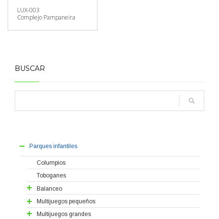
LUX-003
Complejo Pampaneira
BUSCAR
Parques infantiles
Columpios
Toboganes
Balanceo
Balancines
Multijuegos pequeños
Muelles
Serie Huéscar
Multijuegos grandes