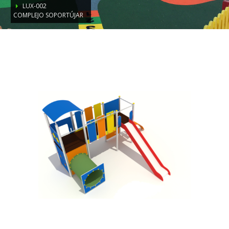
LUX-002
COMPLEJO SOPORTÚJAR
LUX-002
Complejo Soportújar
Comprobar
Matrícula
Historial
Coche
Datos
Matrícula
Historial
Vehículos
Informe
Matrícula
Matrícula
Coche
Letras
Bonitas
Copiar