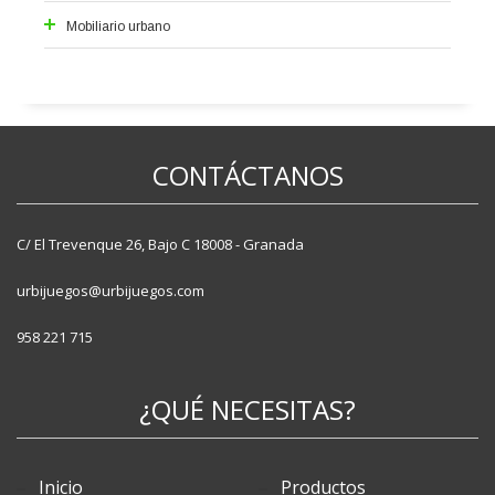
Mobiliario urbano
Alcorques
Aparcabicis
Bancos
Fuentes
CONTÁCTANOS
Jardineras
Papeleras
Pilonas
C/ El Trevenque 26, Bajo C 18008 - Granada
Vallas
urbijuegos@urbijuegos.com
958 221 715
¿QUÉ NECESITAS?
Inicio
Productos