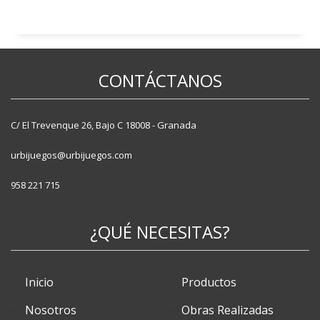
Alcorques
Aparcabicis
Bancos
Fuentes
CONTÁCTANOS
Jardineras
Papeleras
Pilonas
C/ El Trevenque 26, Bajo C 18008 - Granada
Vallas
urbijuegos@urbijuegos.com
958 221 715
¿QUÉ NECESITAS?
Inicio
Productos
Nosotros
Obras Realizadas