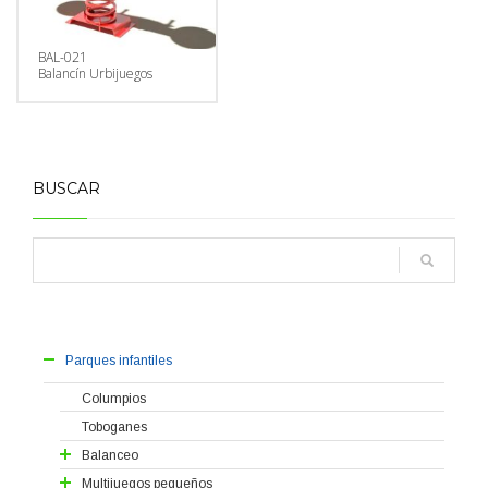
BAL-021
Balancín Urbijuegos
BUSCAR
Parques infantiles
Columpios
Toboganes
Balanceo
Balancines
Multijuegos pequeños