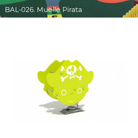
BAL-026. Muelle Pirata
Comprobar
Matrícula
Historial
Coche
Datos
Matrícula
Historial
Vehículos
Informe
Matrícula
Matrícula
Coche
Letras
Bonitas
Copiar